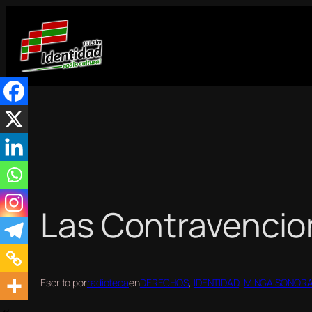
Saltar
al
contenido
Las Contravencio
Escrito por
radioteca
en
DERECHOS
, 
IDENTIDAD
, 
MINGA SONOR