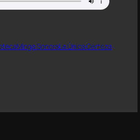
oteca
Minga Sonora
La Única Certeza