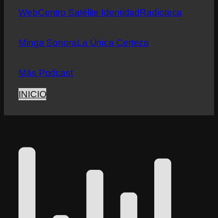
Web
Centro Satélite Identidad
Radioteca
Minga Sonora
La Única Certeza
Más Podcast
INICIO