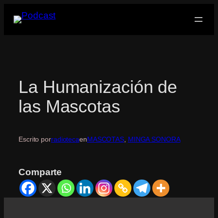
Saltar
al
contenido
La Humanización de
las Mascotas
Escrito por
radioteca
en
MASCOTAS
, 
MINGA SONORA
Comparte