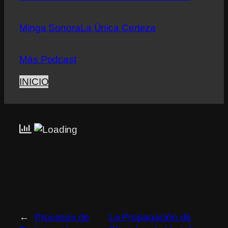
Minga Sonora
La Única Certeza
Más Podcast
INICIO
←
Procesos de
La Propagación de