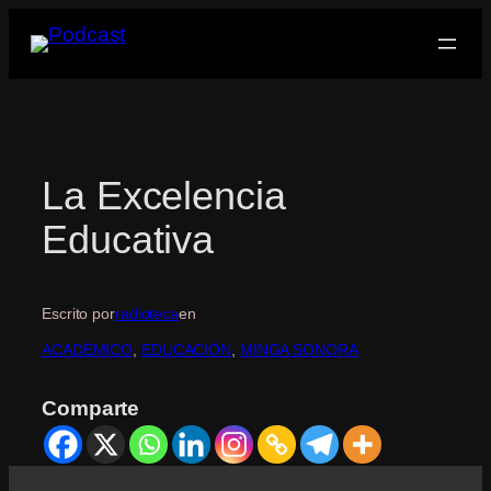
Saltar
al
contenido
La Excelencia
Educativa
Escrito por
radioteca
en
ACADÉMICO
, 
EDUCACIÓN
, 
MINGA SONORA
Comparte