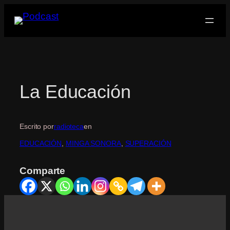
Saltar
al
contenido
La Educación
Escrito por
radioteca
en
EDUCACIÓN
, 
MINGA SONORA
, 
SUPERACIÓN
Comparte