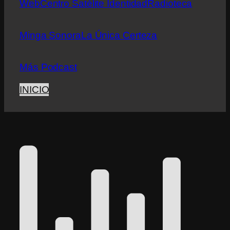
Web
Centro Satélite Identidad
Radioteca
Minga Sonora
La Única Certeza
Más Podcast
INICIO