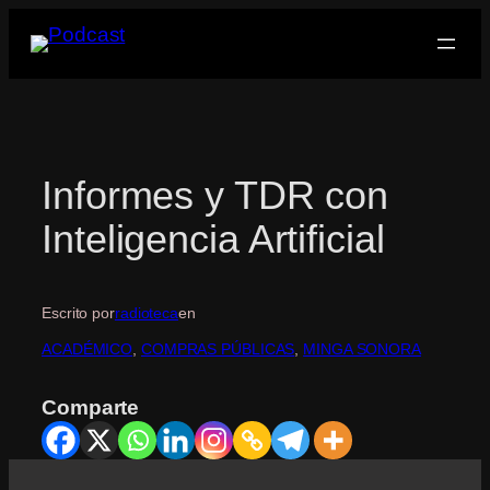
Saltar
al
contenido
Informes y TDR con
Inteligencia Artificial
Escrito por
radioteca
en
ACADÉMICO
, 
COMPRAS PÚBLICAS
, 
MINGA SONORA
Comparte