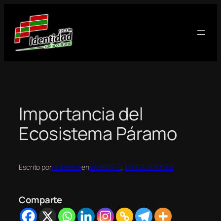
Saltar
al
contenido
Importancia del
Ecosistema Páramo
Escrito por
radioteca
en
AMBIENTE
, 
MINGA SONORA
Comparte