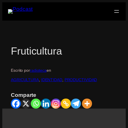
Saltar
al
contenido
Fruticultura
Escrito por
radioteca
en
AGRICULTURA
, 
IDENTIDAD
, 
PRODUCTIVIDAD
Comparte