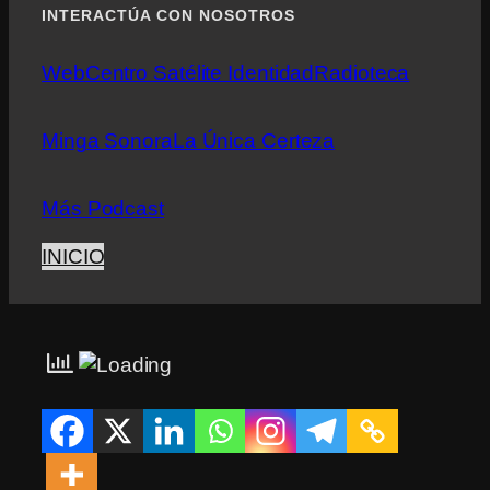
INTERACTÚA CON NOSOTROS
Web
Centro Satélite Identidad
Radioteca
Minga Sonora
La Única Certeza
Más Podcast
INICIO