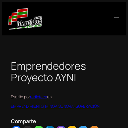
Saltar
al
contenido
Emprendedores
Proyecto AYNI
Escrito por
radioteca
en
EMPRENDIMIENTO
, 
MINGA SONORA
, 
SUPERACIÓN
Comparte