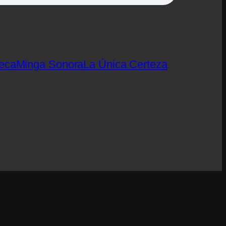
eca
Minga Sonora
La Única Certeza