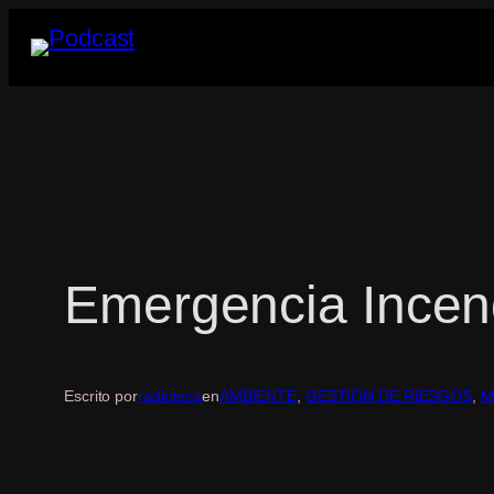
Saltar
al
contenido
Emergencia Incen
Escrito por
radioteca
en
AMBIENTE
, 
GESTIÓN DE RIESGOS
, 
M