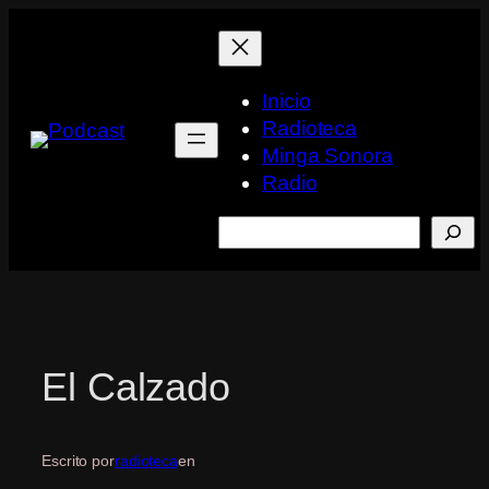
Saltar
al
contenido
Inicio
Radioteca
Minga Sonora
Radio
Buscar
El Calzado
Escrito por
radioteca
en