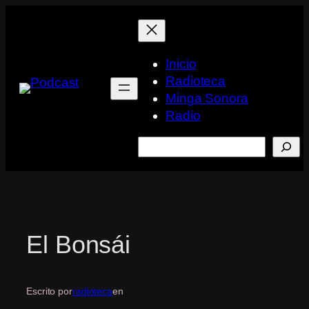
Saltar
al
contenido
Inicio
Radioteca
Minga Sonora
Radio
Buscar
El Bonsái
Escrito por
radioteca
en