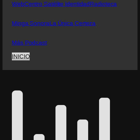
Web
Centro Satélite Identidad
Radioteca
Minga Sonora
La Única Certeza
Más Podcast
INICIO