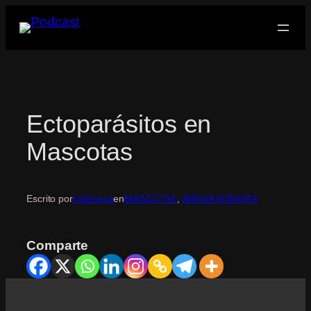
Saltar
al
contenido
Ectoparásitos en
Mascotas
Escrito por
radioteca
en
MASCOTAS
, 
MINGA SONORA
Comparte