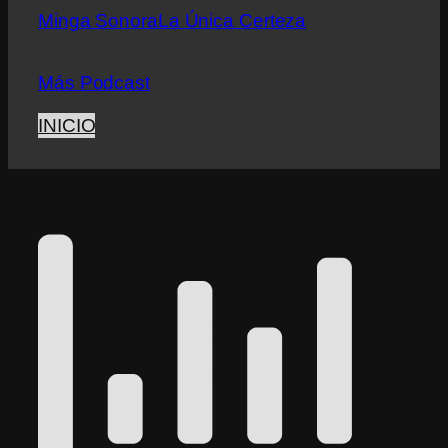
Minga Sonora
La Única Certeza
Más Podcast
INICIO