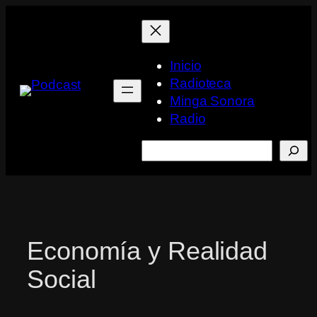
Saltar
al
contenido
Inicio
Radioteca
Minga Sonora
Radio
Buscar
Economía y Realidad
Social