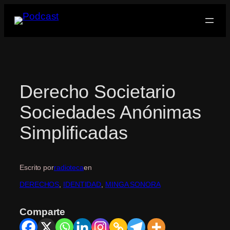
Saltar
al
contenido
Derecho Societario
Sociedades Anónimas
Simplificadas
Escrito por
radioteca
en
DERECHOS
, 
IDENTIDAD
, 
MINGA SONORA
Comparte