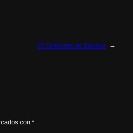
El Síndrome de Burnout
→
arcados con
*