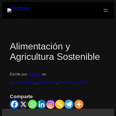
Saltar
al
contenido
Alimentación y
Agricultura Sostenible
Escrito por
radioteca
en
AGRICULTURA
, 
IDENTIDAD
, 
PRODUCTIVIDAD
Comparte